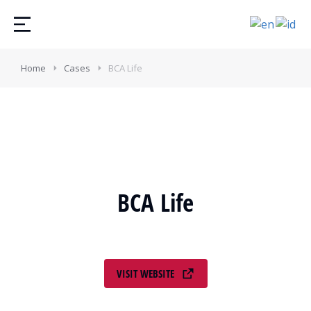
Home
Cases
BCA Life
BCA Life
VISIT WEBSITE